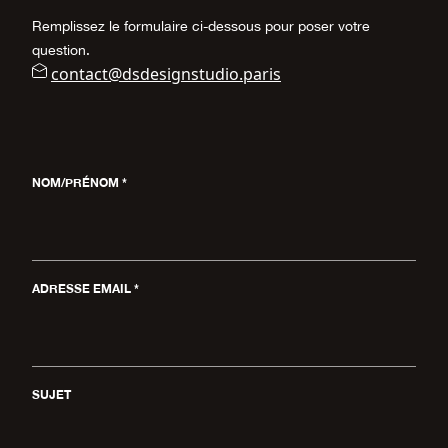
L
L
A
A
B
B
Remplissez le formulaire ci-dessous pour poser votre
question.
contact@dsdesignstudio.paris
NOM/PRÉNOM *
ADRESSE EMAIL *
SUJET